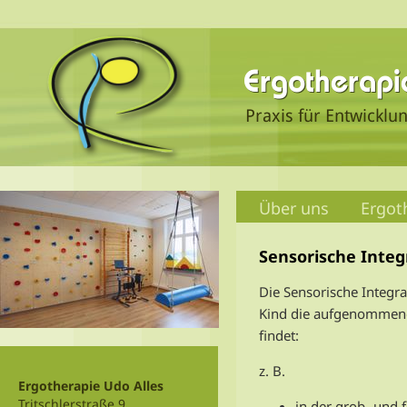
Über uns
Ergot
Sensorische Integ
Die Sensorische Integra
Kind die aufgenommenen 
findet:
z. B.
Ergotherapie Udo Alles
Tritschlerstraße 9
in der grob- und