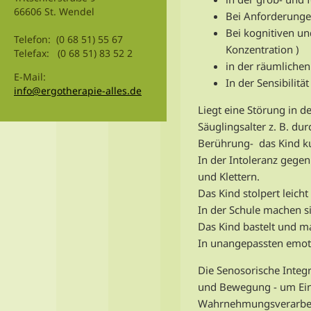
66606 St. Wendel
Bei Anforderungen
Bei kognitiven u
Telefon: (0 68 51) 55 67
Konzentration )
Telefax: (0 68 51) 83 52 2
in der räumliche
E-Mail:
In der Sensibilitä
info@ergotherapie-alles.de
Liegt eine Störung in d
Säuglingsalter z. B. d
Berührung- das Kind ku
In der Intoleranz gege
und Klettern.
Das Kind stolpert leicht
In der Schule machen 
Das Kind bastelt und m
In unangepassten emotio
Die Senosorische Integr
und Bewegung - um Einf
Wahrnehmungsverarbei