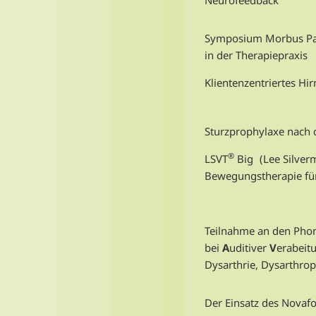
Symposium Morbus Par
in der Therapiepraxis
Klientenzentriertes Hir
Sturzprophylaxe nach
®
LSVT
Big
(Lee Silver
Bewegungstherapie für
Teilnahme an den Phon
bei
A
uditiver
V
erabeit
Dysarthrie, Dysarthro
Der Einsatz des Novafo