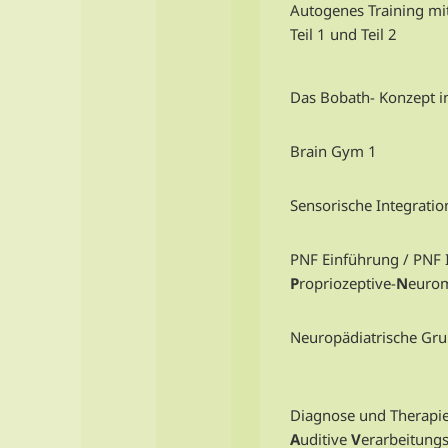
Autogenes Training mi
Teil 1 und Teil 2
Das Bobath- Konzept in
Brain Gym 1
Sensorische Integratio
PNF Einführung / PNF 
P
ropriozeptive-
N
eurom
Neuropädiatrische Gru
Diagnose und Therapie
A
uditive
V
erarbeitung