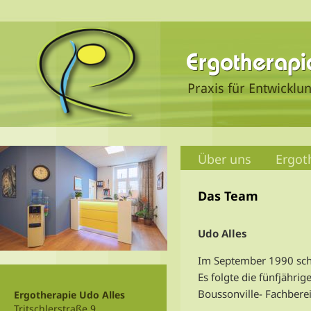
Über uns
Ergot
Das Team
Udo Alles
Im September 1990 schl
Es folgte die fünfjährig
Boussonville- Fachbere
Ergotherapie Udo Alles
Tritschlerstraße 9