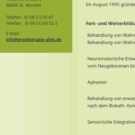
Im August 1995 gründete
66606 St. Wendel
Telefon: (0 68 51) 55 67
Fort- und Weiterbild
Telefax: (0 68 51) 83 52 2
E-Mail:
Behandlung von Wahrn
info@ergotherapie-alles.de
Behandlung von Wahrn
Neuromotorische Entw
vom Neugeborenen bis
Aphasien
Behandlung von erwac
nach dem Bobath- Kon
Sensorische Integratio